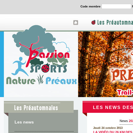
Code membre
Les Préautomna
Les Préautomnales
LES NEWS DES
News
20
Les news
Jeudi 24 octobre 2013
LA VIDÉO DU 26 KM DES