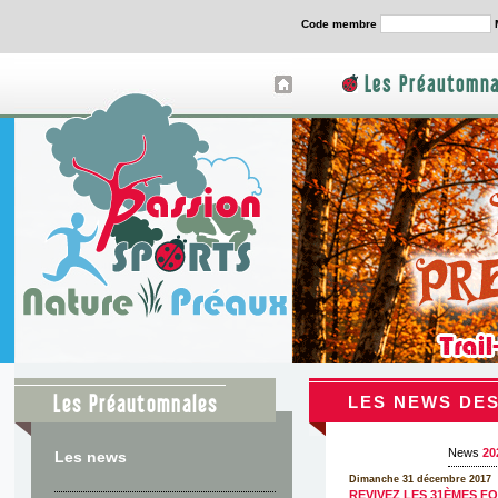
Code membre
Les Préautomna
Les Préautomnales
LES NEWS DES
News
20
Les news
Dimanche 31 décembre 2017
REVIVEZ LES 31ÈMES F