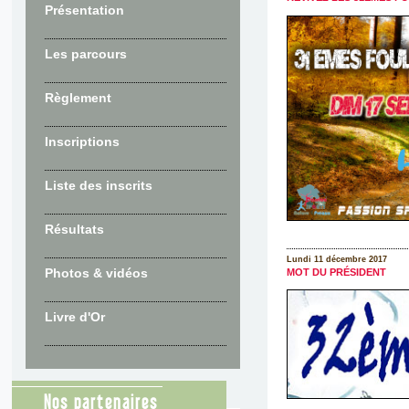
Présentation
Les parcours
Règlement
Inscriptions
Liste des inscrits
Résultats
Lundi 11 décembre 2017
Photos & vidéos
MOT DU PRÉSIDENT
Livre d'Or
Nos partenaires