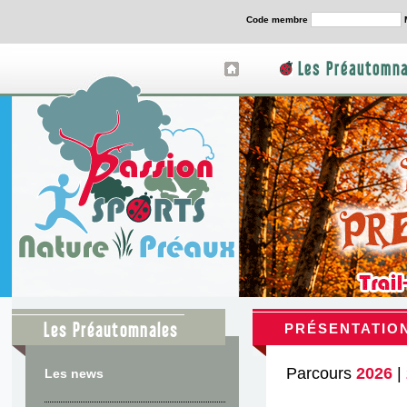
Code membre
Les Préautomna
Les Préautomnales
PRÉSENTATION
Parcours
2026
|
Les news