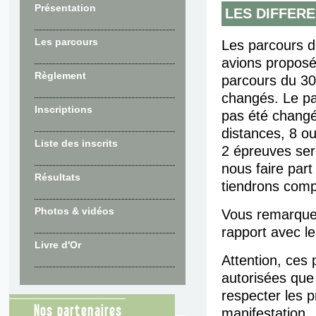
Présentation
LES DIFFER
Les parcours
Les parcours 
avions proposés
Règlement
parcours du 30
changés. Le pa
Inscriptions
pas été changé
distances, 8 o
Liste des inscrits
2 épreuves se
nous faire par
Résultats
tiendrons comp
Photos & vidéos
Vous remarque
rapport avec les
Livre d'Or
Attention, ces
autorisées que
respecter les 
Nos partenaires
manifestation.