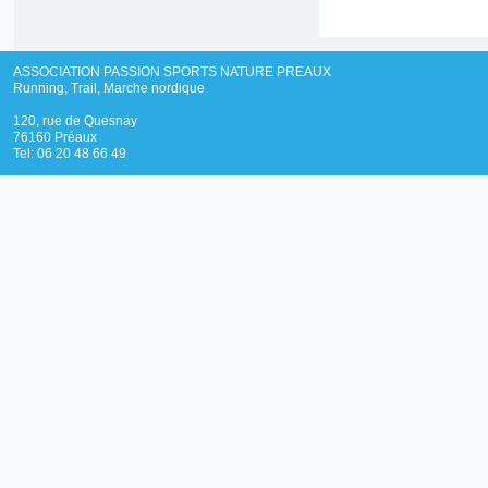
ASSOCIATION PASSION SPORTS NATURE PREAUX
Running, Trail, Marche nordique
120, rue de Quesnay
76160 Préaux
Tel: 06 20 48 66 49