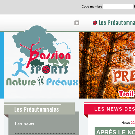
Code membre
Les Préautomna
Les Préautomnales
LES NEWS DES
News
20
Les news
APRÈS LE N