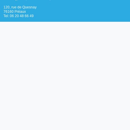
120, rue de Quesnay
76160 Préaux
Tel: 06 20 48 66 49