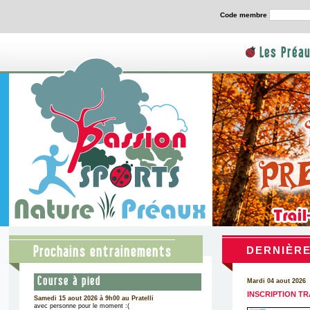
Code membre
Les Préa
Prochains entrainements
DERNIÈR
Course à pied
Mardi 04 aout 2026
INSCRIPTION T
Samedi 15 aout 2026 à 9h00 au Pratelli
avec personne pour le moment :(