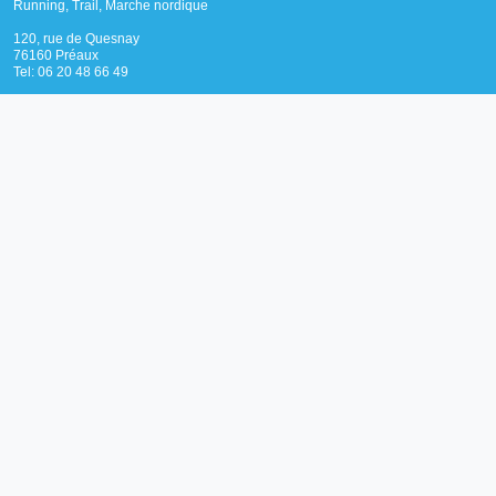
Running, Trail, Marche nordique
120, rue de Quesnay
76160 Préaux
Tel: 06 20 48 66 49