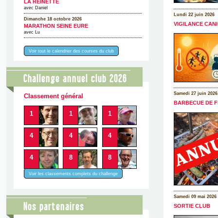
LA REINETTE
avec Daniel
Lundi 22 juin 2026
Dimanche 18 octobre 2026
VIGILANCE CAN
MARATHON SEINE EURE
avec Lu
Voir tout le calendrier des courses du club
Challenge annuel club 2026
Samedi 27 juin 2026
Classement général
BARBECUE DE F
1
1
1
4
4
4
4
8
8
Voir les classements complets du challenge
Samedi 09 mai 2026
Nos partenaires
SORTIE CLUB