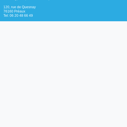
120, rue de Quesnay
76160 Préaux
Tel: 06 20 48 66 49