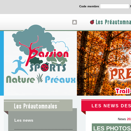
Code membre
Les Préautomna
Les Préautomnales
LES NEWS DES
News
20
Les news
LES PHOTOS