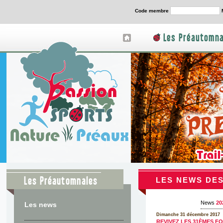
Code membre
Les Préautomna
Les Préautomnales
LES NEWS DES
News
20
Les news
Dimanche 31 décembre 2017
REVIVEZ LES 31ÈMES F