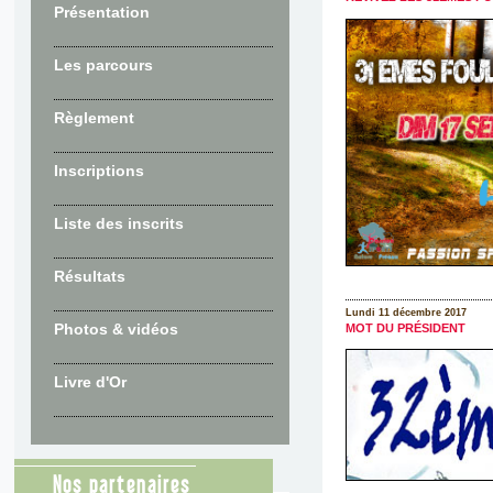
Présentation
Les parcours
Règlement
Inscriptions
Liste des inscrits
Résultats
Lundi 11 décembre 2017
Photos & vidéos
MOT DU PRÉSIDENT
Livre d'Or
Nos partenaires