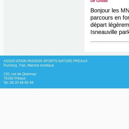
De Gildas
Bonjour les MN
parcours en f
départ légèrem
Isneauville par
ASSOCIATION PASSION SPORTS NATURE PREAUX
Running, Trail, Marche nordique
120, rue de Quesnay
76160 Préaux
Tel: 06 20 48 66 49