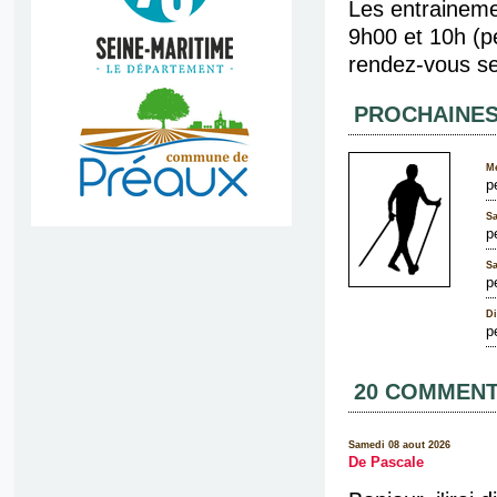
Les entraineme
9h00 et 10h (p
rendez-vous se 
PROCHAINES
Me
p
Sa
p
Sa
p
Di
p
20 COMMENT
Samedi 08 aout 2026
De Pascale