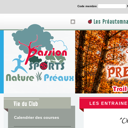
Code membre
Les Préautomna
Vie du Club
LES ENTRAIN
Calendrier des courses
"On