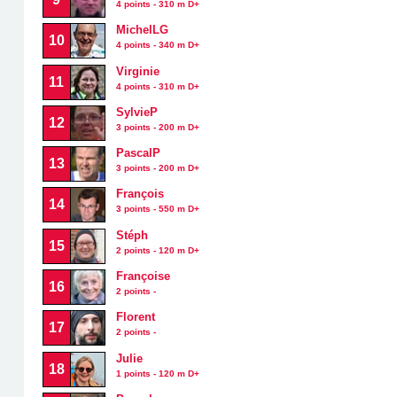
4 points - 310 m D+
MichelLG
10
4 points - 340 m D+
Virginie
11
4 points - 310 m D+
SylvieP
12
3 points - 200 m D+
PascalP
13
3 points - 200 m D+
François
14
3 points - 550 m D+
Stéph
15
2 points - 120 m D+
Françoise
16
2 points -
Florent
17
2 points -
Julie
18
1 points - 120 m D+