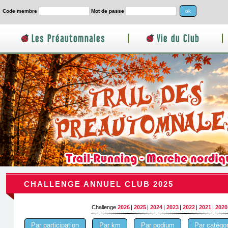
Code membre
Mot de passe
Les Préautomnales
|
Vie du Club
|
CHALLENGE ANNUEL CLUB 2025
Challenge
2026
|
2025
|
2024
|
2023
|
2022
|
2021
|
2020
Par participation
Par km
Par podium
Par catégor