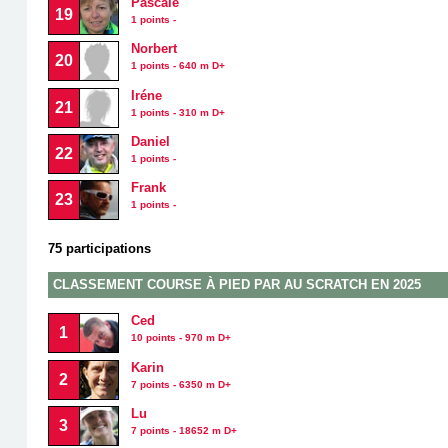
Pascale
19
1 points -
Norbert
20
1 points - 640 m D+
Iréne
21
1 points - 310 m D+
Daniel
22
1 points -
Frank
23
1 points -
75 participations
CLASSEMENT COURSE À PIED PAR AU SCRATCH EN 2025
Ced
1
10 points - 970 m D+
Karin
2
7 points - 6350 m D+
Lu
3
7 points - 18652 m D+