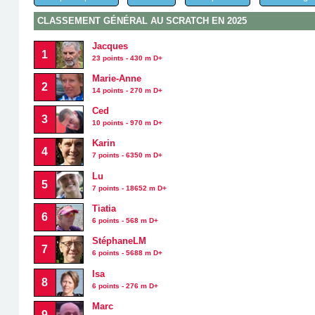
CLASSEMENT GÉNÉRAL AU SCRATCH EN 2025
Jacques
1
23 points - 430 m D+
Marie-Anne
2
14 points - 270 m D+
Ced
3
10 points - 970 m D+
Karin
4
7 points - 6350 m D+
Lu
5
7 points - 18652 m D+
Tiatia
6
6 points - 568 m D+
StéphaneLM
7
6 points - 5688 m D+
Isa
8
6 points - 276 m D+
Marc
9