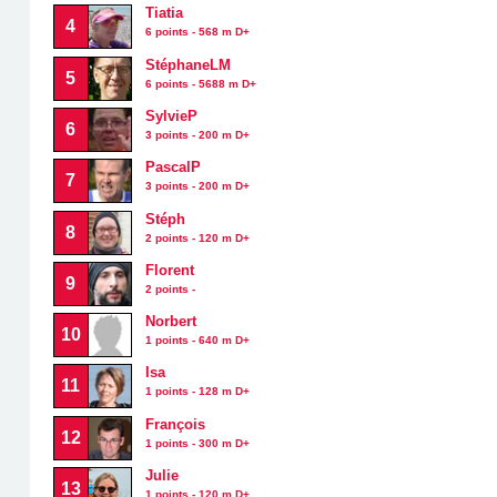
Tiatia
4
6 points - 568 m D+
StéphaneLM
5
6 points - 5688 m D+
SylvieP
6
3 points - 200 m D+
PascalP
7
3 points - 200 m D+
Stéph
8
2 points - 120 m D+
Florent
9
2 points -
Norbert
10
1 points - 640 m D+
Isa
11
1 points - 128 m D+
François
12
1 points - 300 m D+
Julie
13
1 points - 120 m D+