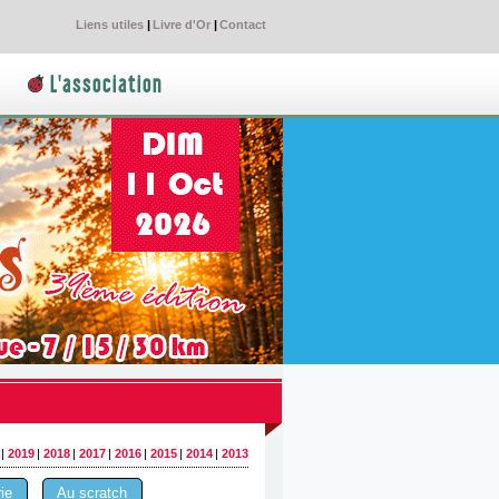
Liens utiles
|
Livre d'Or
|
Contact
L'association
|
2019
|
2018
|
2017
|
2016
|
2015
|
2014
|
2013
ie
Au scratch