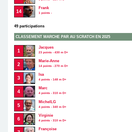
Frank
14
1 points -
49 participations
CLASSEMENT MARCHE PAR AU SCRATCH EN 2025
Jacques
1
23 points - 430 m D+
Marie-Anne
2
14 points - 270 m D+
Isa
3
4 points - 148 m D+
Marc
4
4 points - 310 m D+
MichelLG
5
4 points - 340 m D+
Virginie
6
4 points - 310 m D+
Françoise