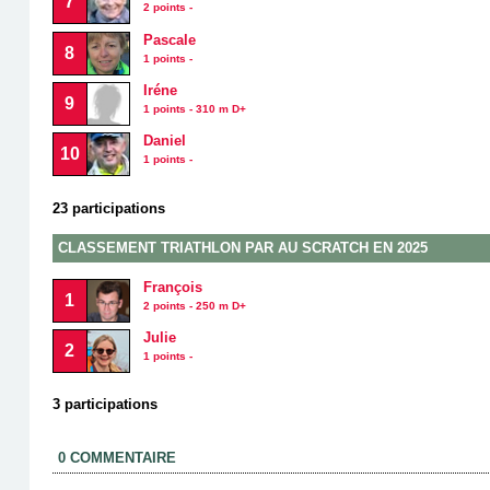
7
2 points -
Pascale
8
1 points -
Iréne
9
1 points - 310 m D+
Daniel
10
1 points -
23 participations
CLASSEMENT TRIATHLON PAR AU SCRATCH EN 2025
François
1
2 points - 250 m D+
Julie
2
1 points -
3 participations
0 COMMENTAIRE