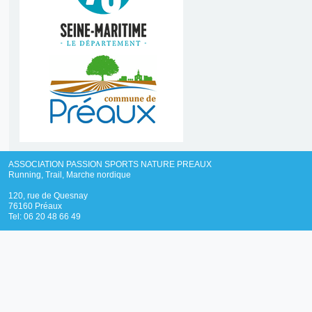
ASSOCIATION PASSION SPORTS NATURE PREAUX
Running, Trail, Marche nordique
120, rue de Quesnay
76160 Préaux
Tel: 06 20 48 66 49