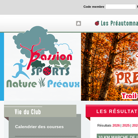
Code membre
Les Préautomna
Vie du Club
LES RÉSULTAT
Résultats
2026
|
2025
|
202
Calendrier des courses
10 KM MARCHE DE 