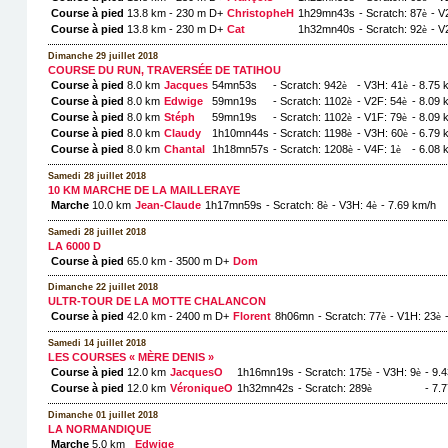
Course à pied
13.8 km - 230 m D+
ChristopheH
1h29mn43s
- Scratch: 87
- V
è
Course à pied
13.8 km - 230 m D+
Cat
1h32mn40s
- Scratch: 92
- V
è
Dimanche 29 juillet 2018
COURSE DU RUN, TRAVERSÉE DE TATIHOU
Course à pied
8.0 km
Jacques
54mn53s
- Scratch: 942
- V3H: 41
- 8.75 
è
è
Course à pied
8.0 km
Edwige
59mn19s
- Scratch: 1102
- V2F: 54
- 8.09 
è
è
Course à pied
8.0 km
Stéph
59mn19s
- Scratch: 1102
- V1F: 79
- 8.09 
è
è
Course à pied
8.0 km
Claudy
1h10mn44s
- Scratch: 1198
- V3H: 60
- 6.79 
è
è
Course à pied
8.0 km
Chantal
1h18mn57s
- Scratch: 1208
- V4F: 1
- 6.08 
è
è
Samedi 28 juillet 2018
10 KM MARCHE DE LA MAILLERAYE
Marche
10.0 km
Jean-Claude
1h17mn59s
- Scratch: 8
- V3H: 4
- 7.69 km/h
è
è
Samedi 28 juillet 2018
LA 6000 D
Course à pied
65.0 km - 3500 m D+
Dom
Dimanche 22 juillet 2018
ULTR-TOUR DE LA MOTTE CHALANCON
Course à pied
42.0 km - 2400 m D+
Florent
8h06mn
- Scratch: 77
- V1H: 23
è
è
Samedi 14 juillet 2018
LES COURSES « MÈRE DENIS »
Course à pied
12.0 km
JacquesO
1h16mn19s
- Scratch: 175
- V3H: 9
- 9.
è
è
Course à pied
12.0 km
VéroniqueO
1h32mn42s
- Scratch: 289
- 7.
è
Dimanche 01 juillet 2018
LA NORMANDIQUE
Marche
5.0 km
Edwige