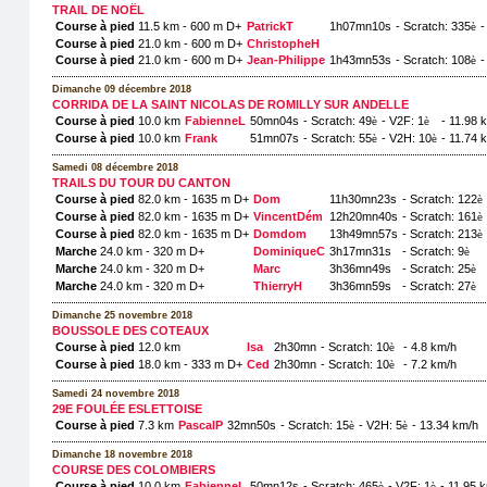
TRAIL DE NOËL
Course à pied
11.5 km - 600 m D+
PatrickT
1h07mn10s
- Scratch: 335
-
è
Course à pied
21.0 km - 600 m D+
ChristopheH
Course à pied
21.0 km - 600 m D+
Jean-Philippe
1h43mn53s
- Scratch: 108
-
è
Dimanche 09 décembre 2018
CORRIDA DE LA SAINT NICOLAS DE ROMILLY SUR ANDELLE
Course à pied
10.0 km
FabienneL
50mn04s
- Scratch: 49
- V2F: 1
- 11.98 
è
è
Course à pied
10.0 km
Frank
51mn07s
- Scratch: 55
- V2H: 10
- 11.74 
è
è
Samedi 08 décembre 2018
TRAILS DU TOUR DU CANTON
Course à pied
82.0 km - 1635 m D+
Dom
11h30mn23s
- Scratch: 122
è
Course à pied
82.0 km - 1635 m D+
VincentDém
12h20mn40s
- Scratch: 161
è
Course à pied
82.0 km - 1635 m D+
Domdom
13h49mn57s
- Scratch: 213
è
Marche
24.0 km - 320 m D+
DominiqueC
3h17mn31s
- Scratch: 9
è
Marche
24.0 km - 320 m D+
Marc
3h36mn49s
- Scratch: 25
è
Marche
24.0 km - 320 m D+
ThierryH
3h36mn59s
- Scratch: 27
è
Dimanche 25 novembre 2018
BOUSSOLE DES COTEAUX
Course à pied
12.0 km
Isa
2h30mn
- Scratch: 10
- 4.8 km/h
è
Course à pied
18.0 km - 333 m D+
Ced
2h30mn
- Scratch: 10
- 7.2 km/h
è
Samedi 24 novembre 2018
29E FOULÉE ESLETTOISE
Course à pied
7.3 km
PascalP
32mn50s
- Scratch: 15
- V2H: 5
- 13.34 km/h
è
è
Dimanche 18 novembre 2018
COURSE DES COLOMBIERS
Course à pied
10.0 km
FabienneL
50mn12s
- Scratch: 465
- V2F: 1
- 11.95 