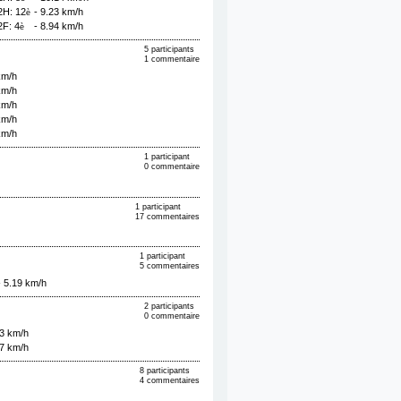
2H: 12
- 9.23 km/h
è
2F: 4
- 8.94 km/h
è
5 participants
1 commentaire
km/h
km/h
km/h
km/h
km/h
1 participant
0 commentaire
1 participant
17 commentaires
1 participant
5 commentaires
- 5.19 km/h
2 participants
0 commentaire
43 km/h
77 km/h
8 participants
4 commentaires