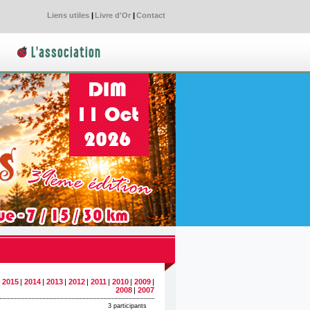
Liens utiles
|
Livre d'Or
|
Contact
L'association
|
2015
|
2014
|
2013
|
2012
|
2011
|
2010
|
2009
|
2008
|
2007
3 participants