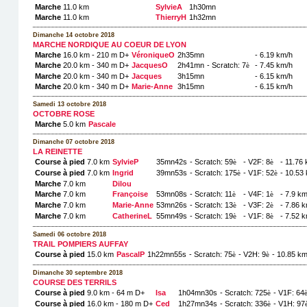
Marche
11.0 km
SylvieA
1h30mn
Marche
11.0 km
ThierryH
1h32mn
Dimanche 14 octobre 2018
MARCHE NORDIQUE AU COEUR DE LYON
Marche
16.0 km - 210 m D+
VéroniqueO
2h35mn
- 6.19 km/h
Marche
20.0 km - 340 m D+
JacquesO
2h41mn
- Scratch: 7
- 7.45 km/h
è
Marche
20.0 km - 340 m D+
Jacques
3h15mn
- 6.15 km/h
Marche
20.0 km - 340 m D+
Marie-Anne
3h15mn
- 6.15 km/h
Samedi 13 octobre 2018
OCTOBRE ROSE
Marche
5.0 km
Pascale
Dimanche 07 octobre 2018
LA REINETTE
Course à pied
7.0 km
SylvieP
35mn42s
- Scratch: 59
- V2F: 8
- 11.76
è
è
Course à pied
7.0 km
Ingrid
39mn53s
- Scratch: 175
- V1F: 52
- 10.53
è
è
Marche
7.0 km
Dilou
Marche
7.0 km
Françoise
53mn08s
- Scratch: 11
- V4F: 1
- 7.9 km
è
è
Marche
7.0 km
Marie-Anne
53mn26s
- Scratch: 13
- V3F: 2
- 7.86 
è
è
Marche
7.0 km
CatherineL
55mn49s
- Scratch: 19
- V1F: 8
- 7.52 
è
è
Samedi 06 octobre 2018
TRAIL POMPIERS AUFFAY
Course à pied
15.0 km
PascalP
1h22mn55s
- Scratch: 75
- V2H: 9
- 10.85 km
è
è
Dimanche 30 septembre 2018
COURSE DES TERRILS
Course à pied
9.0 km - 64 m D+
Isa
1h04mn30s
- Scratch: 725
- V1F: 64
è
Course à pied
16.0 km - 180 m D+
Ced
1h27mn34s
- Scratch: 336
- V1H: 97
è