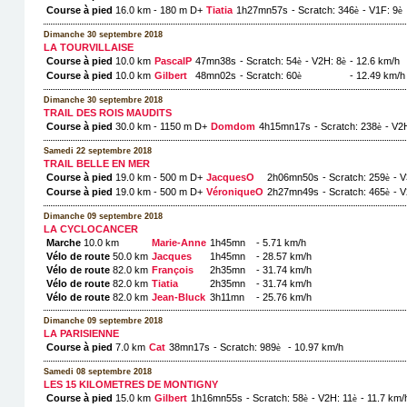
Course à pied
16.0 km - 180 m D+
Tiatia
1h27mn57s
- Scratch: 346
- V1F: 9
è
è
Dimanche 30 septembre 2018
LA TOURVILLAISE
Course à pied
10.0 km
PascalP
47mn38s
- Scratch: 54
- V2H: 8
- 12.6 km/h
è
è
Course à pied
10.0 km
Gilbert
48mn02s
- Scratch: 60
- 12.49 km/h
è
Dimanche 30 septembre 2018
TRAIL DES ROIS MAUDITS
Course à pied
30.0 km - 1150 m D+
Domdom
4h15mn17s
- Scratch: 238
- V2
è
Samedi 22 septembre 2018
TRAIL BELLE EN MER
Course à pied
19.0 km - 500 m D+
JacquesO
2h06mn50s
- Scratch: 259
- V
è
Course à pied
19.0 km - 500 m D+
VéroniqueO
2h27mn49s
- Scratch: 465
- V
è
Dimanche 09 septembre 2018
LA CYCLOCANCER
Marche
10.0 km
Marie-Anne
1h45mn
- 5.71 km/h
Vélo de route
50.0 km
Jacques
1h45mn
- 28.57 km/h
Vélo de route
82.0 km
François
2h35mn
- 31.74 km/h
Vélo de route
82.0 km
Tiatia
2h35mn
- 31.74 km/h
Vélo de route
82.0 km
Jean-Bluck
3h11mn
- 25.76 km/h
Dimanche 09 septembre 2018
LA PARISIENNE
Course à pied
7.0 km
Cat
38mn17s
- Scratch: 989
- 10.97 km/h
è
Samedi 08 septembre 2018
LES 15 KILOMETRES DE MONTIGNY
Course à pied
15.0 km
Gilbert
1h16mn55s
- Scratch: 58
- V2H: 11
- 11.7 km/
è
è