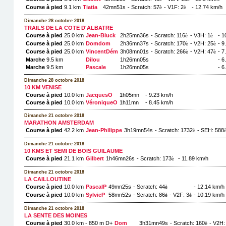
Course à pied
9.1 km
Tiatia
42mn51s
- Scratch: 57
- V1F: 2
- 12.74 km/h
è
è
Dimanche 28 octobre 2018
TRAILS DE LA COTE D'ALBATRE
Course à pied
25.0 km
Jean-Bluck
2h25mn36s
- Scratch: 116
- V3H: 1
- 1
è
è
Course à pied
25.0 km
Domdom
2h36mn37s
- Scratch: 170
- V2H: 25
- 9
è
è
Course à pied
25.0 km
VincentDém
3h08mn01s
- Scratch: 266
- V2H: 47
- 7
è
è
Marche
9.5 km
Dilou
1h26mn05s
- 6
Marche
9.5 km
Pascale
1h26mn05s
- 6
Dimanche 28 octobre 2018
10 KM VENISE
Course à pied
10.0 km
JacquesO
1h05mn
- 9.23 km/h
Course à pied
10.0 km
VéroniqueO
1h11mn
- 8.45 km/h
Dimanche 21 octobre 2018
MARATHON AMSTERDAM
Course à pied
42.2 km
Jean-Philippe
3h19mn54s
- Scratch: 1732
- SEH: 588
è
Dimanche 21 octobre 2018
10 KMS ET SEMI DE BOIS GUILAUME
Course à pied
21.1 km
Gilbert
1h46mn26s
- Scratch: 173
- 11.89 km/h
è
Dimanche 21 octobre 2018
LA CAILLOUTINE
Course à pied
10.0 km
PascalP
49mn25s
- Scratch: 44
- 12.14 km/h
è
Course à pied
10.0 km
SylvieP
58mn52s
- Scratch: 86
- V2F: 3
- 10.19 km/h
è
è
Dimanche 21 octobre 2018
LA SENTE DES MOINES
Course à pied
30.0 km - 850 m D+
Dom
3h31mn49s
- Scratch: 160
- V2H:
è