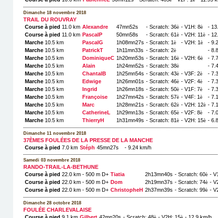
è
è
Dimanche 18 novembre 2018
TRAIL DU ROUVRAY
Course à pied
11.0 km
Alexandre
47mn52s
- Scratch: 36
- V1H: 8
- 13
è
è
Course à pied
11.0 km
PascalP
50mn58s
- Scratch: 61
- V2H: 11
- 12
è
è
Marche
10.5 km
PascalG
1h08mn27s
- Scratch: 1
- V2H: 1
- 9.
è
è
Marche
10.5 km
PatrickT
1h11mn33s
- Scratch: 2
- 8.
è
Marche
10.5 km
DominiqueC
1h20mn53s
- Scratch: 16
- V2H: 6
- 7.
è
è
Marche
10.5 km
Alain
1h24mn52s
- Scratch: 38
- 7.
è
Marche
10.5 km
ChantalB
1h25mn54s
- Scratch: 43
- V3F: 2
- 7.
è
è
Marche
10.5 km
Edwige
1h26mn01s
- Scratch: 46
- V2F: 4
- 7.
è
è
Marche
10.5 km
Ingrid
1h26mn18s
- Scratch: 50
- V1F: 7
- 7.
è
è
Marche
10.5 km
Françoise
1h27mn42s
- Scratch: 57
- V4F: 1
- 7.
è
è
Marche
10.5 km
Marc
1h28mn21s
- Scratch: 62
- V2H: 12
- 7.
è
è
Marche
10.5 km
CatherineL
1h29mn13s
- Scratch: 65
- V2F: 8
- 7.
è
è
Marche
10.5 km
ThierryH
1h31mn49s
- Scratch: 81
- V2H: 15
- 6.
è
è
Dimanche 11 novembre 2018
37ÈMES FOULÉES DE LA PRESSE DE LA MANCHE
Course à pied
7.0 km
Stéph
45mn27s
- 9.24 km/h
Samedi 03 novembre 2018
RANDO-TRAIL-LA-BETHUNE
Course à pied
22.0 km - 500 m D+
Tiatia
2h13mn40s
- Scratch: 60
- V
è
Course à pied
22.0 km - 500 m D+
Dom
2h19mn37s
- Scratch: 74
- V
è
Course à pied
22.0 km - 500 m D+
ChristopheH
2h37mn39s
- Scratch: 99
- V
è
Dimanche 28 octobre 2018
FOULÉE CHARLEVALAISE
Course à pied
9.1 km
Gilbert
42mn20s
- Scratch: 48
- V2H: 15
- 12.9 km/h
è
è