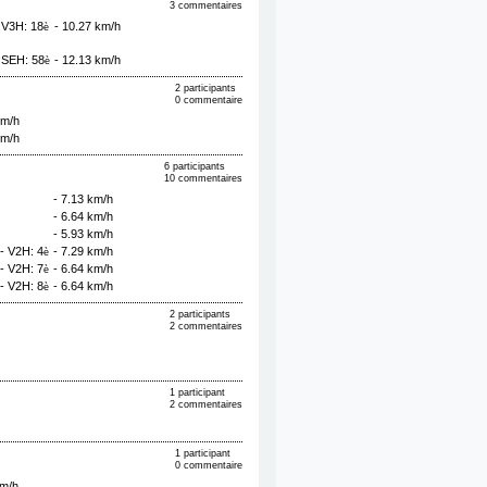
3 commentaires
 V3H: 18
- 10.27 km/h
è
 SEH: 58
- 12.13 km/h
è
2 participants
0 commentaire
km/h
km/h
6 participants
10 commentaires
- 7.13 km/h
- 6.64 km/h
- 5.93 km/h
- V2H: 4
- 7.29 km/h
è
- V2H: 7
- 6.64 km/h
è
- V2H: 8
- 6.64 km/h
è
2 participants
2 commentaires
1 participant
2 commentaires
1 participant
0 commentaire
km/h