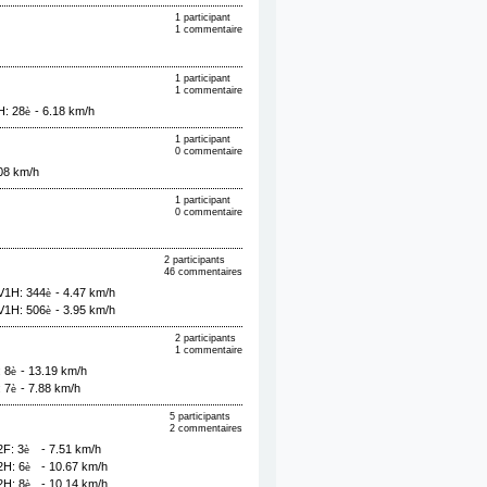
1 participant
1 commentaire
1 participant
1 commentaire
H: 28
- 6.18 km/h
è
1 participant
0 commentaire
.08 km/h
1 participant
0 commentaire
2 participants
46 commentaires
V1H: 344
- 4.47 km/h
è
V1H: 506
- 3.95 km/h
è
2 participants
1 commentaire
 8
- 13.19 km/h
è
 7
- 7.88 km/h
è
5 participants
2 commentaires
2F: 3
- 7.51 km/h
è
2H: 6
- 10.67 km/h
è
2H: 8
- 10.14 km/h
è