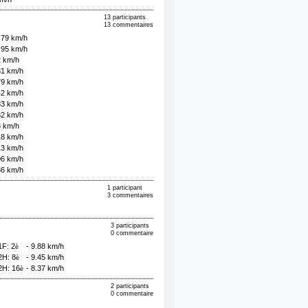
13 participants
13 commentaires
.79 km/h
.95 km/h
2 km/h
81 km/h
79 km/h
42 km/h
33 km/h
32 km/h
3 km/h
18 km/h
13 km/h
06 km/h
86 km/h
1 participant
3 commentaires
3 participants
0 commentaire
1F: 2
- 9.88 km/h
è
2H: 8
- 9.45 km/h
è
2H: 16
- 8.37 km/h
è
2 participants
0 commentaire