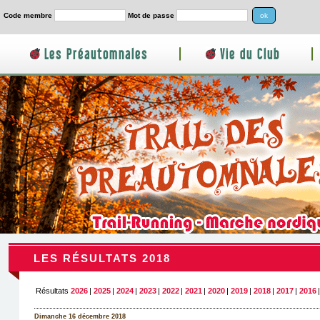
Code membre
Mot de passe
Les Préautomnales
|
Vie du Club
|
LES RÉSULTATS 2018
Résultats
2026
|
2025
|
2024
|
2023
|
2022
|
2021
|
2020
|
2019
|
2018
|
2017
|
2016
Dimanche 16 décembre 2018