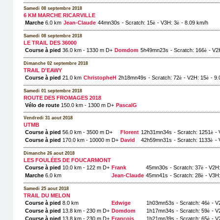
Samedi 08 septembre 2018
6 KM MARCHE RICARVILLE
Marche
6.0 km
Jean-Claude
44mn30s
- Scratch: 15
- V3H: 3
- 8.09 km/h
è
è
Samedi 08 septembre 2018
LE TRAIL DES 36000
Course à pied
36.0 km - 1330 m D+
Domdom
5h49mn23s
- Scratch: 166
- V2
è
Dimanche 02 septembre 2018
TRAIL D'EAWY
Course à pied
21.0 km
ChristopheH
2h18mn49s
- Scratch: 72
- V2H: 15
- 9
è
è
Samedi 01 septembre 2018
ROUTE DES FROMAGES 2018
Vélo de route
150.0 km - 1300 m D+
PascalG
Vendredi 31 aout 2018
UTMB
Course à pied
56.0 km - 3500 m D+
Florent
12h31mn34s
- Scratch: 1251
- 
è
Course à pied
170.0 km - 10000 m D+
David
42h59mn31s
- Scratch: 1133
- 
è
Dimanche 26 aout 2018
LES FOULÉES DE FOUCARMONT
Course à pied
10.0 km - 122 m D+
Frank
45mn30s
- Scratch: 37
- V2H:
è
Marche
6.0 km
Jean-Claude
45mn41s
- Scratch: 28
- V3H:
è
Samedi 25 aout 2018
TRAIL DU MELON
Course à pied
8.0 km
Edwige
1h03mn53s
- Scratch: 46
- V
è
Course à pied
13.8 km - 230 m D+
Domdom
1h17mn34s
- Scratch: 59
- V
è
Course à pied
13.8 km - 230 m D+
François
1h21mn39s
- Scratch: 65
- V
è