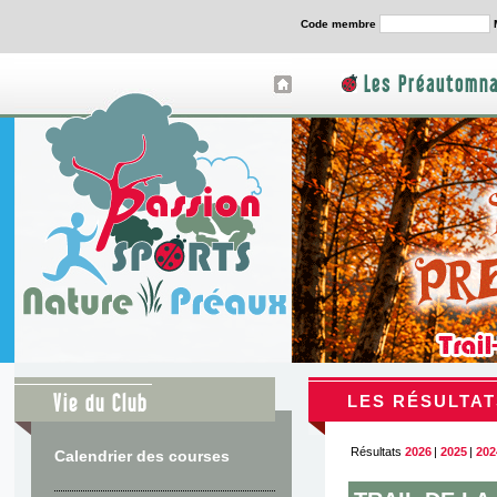
Code membre
Les Préautomna
Vie du Club
LES RÉSULTAT
Résultats
2026
|
2025
|
202
Calendrier des courses