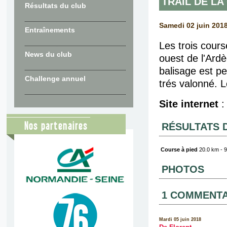
TRAIL DE LA
Résultats du club
Samedi 02 juin 201
Entraînements
Les trois cour
News du club
ouest de l'Ardè
balisage est p
Challenge annuel
trés valonné. L
Site internet
Nos partenaires
RÉSULTATS 
Course à pied
20.0 km - 
PHOTOS
1 COMMENTA
Mardi 05 juin 2018