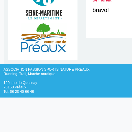
De Florent
bravo!
ASSOCIATION PASSION SPORTS NATURE PREAUX
Running, Trail, Marche nordique
120, rue de Quesnay
76160 Préaux
Tel: 06 20 48 66 49