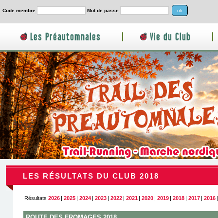
Code membre
Mot de passe
Les Préautomnales
|
Vie du Club
|
LES RÉSULTATS DU CLUB 2018
Résultats
2026
|
2025
|
2024
|
2023
|
2022
|
2021
|
2020
|
2019
|
2018
|
2017
|
2016
ROUTE DES FROMAGES 2018