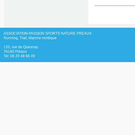
ASSOCIATION PASSION SPORTS NATURE PREAUX
Running, Trail, Marche nordique
120, rue de Quesnay
76160 Préaux
Tel: 06 20 48 66 49