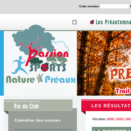
Code membre
Les Préautomna
Vie du Club
LES RÉSULTAT
Résultats
2026
|
2025
|
202
Calendrier des courses