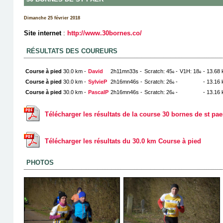
Dimanche 25 février 2018
Site internet
:
http://www.30bornes.co/
RÉSULTATS DES COUREURS
Course à pied
30.0 km -
David
2h11mn33s -
Scratch: 45
-
V1H: 18
- 13.68
è
è
Course à pied
30.0 km -
SylvieP
2h16mn46s -
Scratch: 26
-
- 13.16
è
Course à pied
30.0 km -
PascalP
2h16mn46s -
Scratch: 26
-
- 13.16
è
Télécharger les résultats de la course 30 bornes de st pae
Télécharger les résultats du 30.0 km Course à pied
PHOTOS