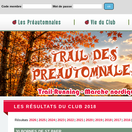
Code membre
Mot de passe
Les Préautomnales
|
Vie du Club
|
LES RÉSULTATS DU CLUB 2018
Résultats
2026
|
2025
|
2024
|
2023
|
2022
|
2021
|
2020
|
2019
|
2018
|
2017
|
2016
30 BORNES DE ST PAER