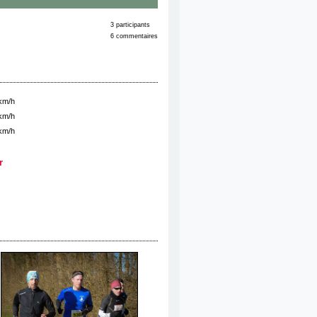
3 participants
6 commentaires
 km/h
 km/h
 km/h
r