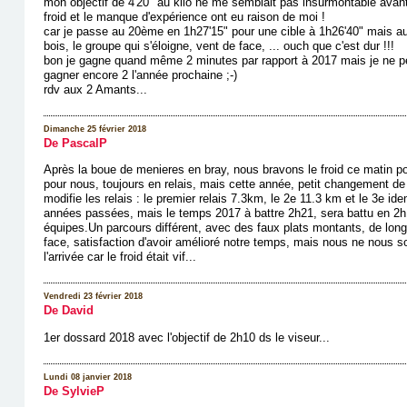
mon objectif de 4'20" au kilo ne me semblait pas insurmontable avant 
froid et le manque d'expérience ont eu raison de moi !
car je passe au 20ème en 1h27'15" pour une cible à 1h26'40" mais a
bois, le groupe qui s'éloigne, vent de face, ... ouch que c'est dur !!!
bon je gagne quand même 2 minutes par rapport à 2017 mais je ne pen
gagner encore 2 l'année prochaine ;-)
rdv aux 2 Amants...
Dimanche 25 février 2018
De PascalP
Après la boue de menieres en bray, nous bravons le froid ce matin po
pour nous, toujours en relais, mais cette année, petit changement de 
modifie les relais : le premier relais 7.3km, le 2e 11.3 km et le 3e id
années passées, mais le temps 2017 à battre 2h21, sera battu en 2h
équipes.Un parcours différent, avec des faux plats montants, de longu
face, satisfaction d'avoir amélioré notre temps, mais nous ne nous s
l'arrivée car le froid était vif...
Vendredi 23 février 2018
De David
1er dossard 2018 avec l'objectif de 2h10 ds le viseur...
Lundi 08 janvier 2018
De SylvieP