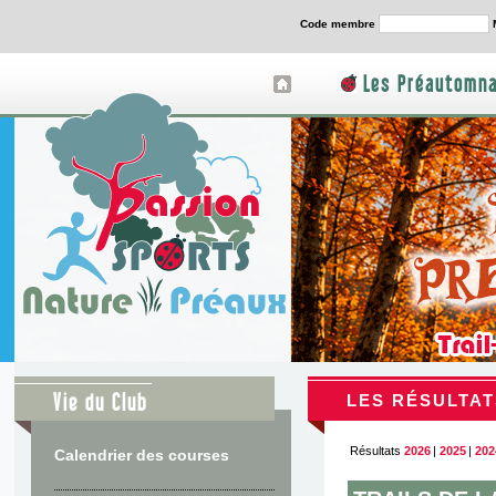
Code membre
Les Préautomna
Vie du Club
LES RÉSULTAT
Résultats
2026
|
2025
|
202
Calendrier des courses