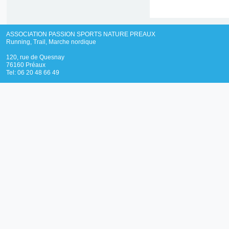
ASSOCIATION PASSION SPORTS NATURE PREAUX
Running, Trail, Marche nordique
120, rue de Quesnay
76160 Préaux
Tel: 06 20 48 66 49